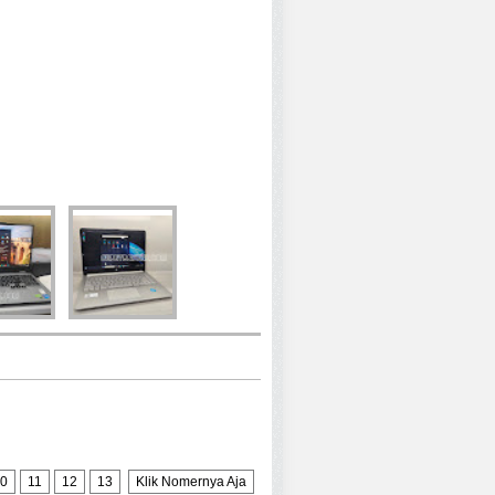
0
11
12
13
Klik Nomernya Aja