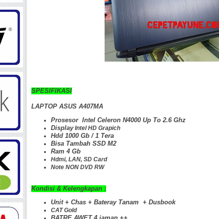
SPESIFIKASI
LAPTOP ASUS A407MA
Prosesor Intel Celeron N4000 Up To 2.6 Ghz
Display
Intel HD Grapich
Hdd 1000 Gb
/ 1 Tera
Bisa Tambah SSD M2
Ram 4 Gb
Hdmi, LAN
, SD Card
Note NON DVD RW
Kondisi & Kelengkapan :
Unit + Chas +
Bateray Tanam + Dusbook
CAT Gold
BATRE AWET 4 jaman
++