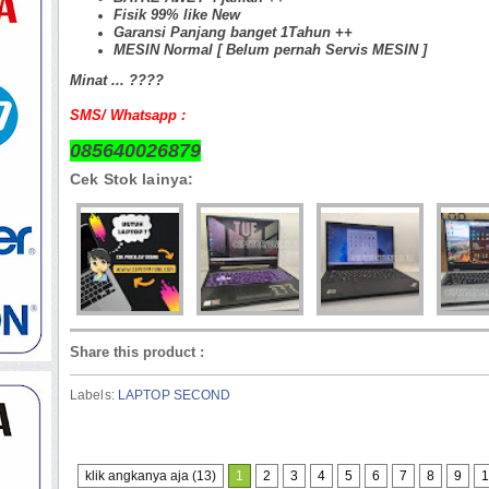
Fisik 99% like New
Garansi Panjang banget 1Tahun ++
MESIN Normal [ Belum pernah Servis MESIN ]
Minat ... ????
SMS/ Whatsapp :
085640026879
Cek Stok lainya:
Share this product
:
Labels:
LAPTOP SECOND
klik angkanya aja (13)
1
2
3
4
5
6
7
8
9
1