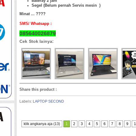
Bateray 2 jam
Segel (Belum pernah Servis mesin )
Minat ... ????
SMS/ Whatsapp :
085640026879
Cek Stok lainya:
Share this product
:
Labels:
LAPTOP SECOND
klik angkanya aja (13)
1
2
3
4
5
6
7
8
9
1