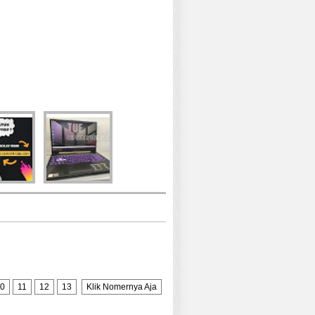
0
11
12
13
Klik Nomernya Aja