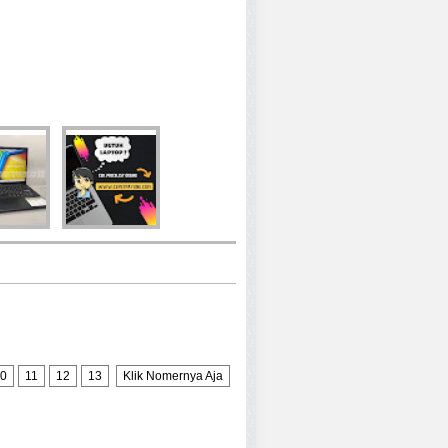
0
11
12
13
Klik Nomernya Aja