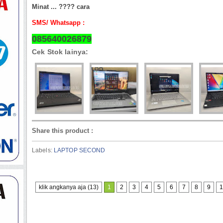
Minat ... ???? cara
SMS/ Whatsapp :
085640026879
Cek Stok lainya:
Share this product
:
Labels:
LAPTOP SECOND
klik angkanya aja (13)
1
2
3
4
5
6
7
8
9
1