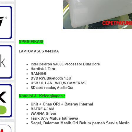
SPESIFIKASI
LAPTOP ASUS X441MA
Intel Celeron N4000 Processor Dual Core
Hardisk 1 Tera
RAM4GB
DVD RW, Bluetooth 4.0
U
USB3.0, LAN , WIFI,
W CAMERA
S
SDcard reader, Audio Out
Kondisi & Kelengkapan :
Unit + Chas ORI +
Bateray Internal
BATRE 4 JAM
WARNA Silver
Fisik 97%
Mulus Istimewa
Segel, Daleman Masih Ori Belum pernah Servis Mesin