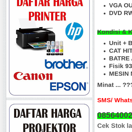
VGA OU
DVD RW
Kondisi & 
Unit +
CAT HI
BATRE 
Fisik 9
MESIN N
Minat ... ?
SMS/ Whats
0856400
Cek Stok la