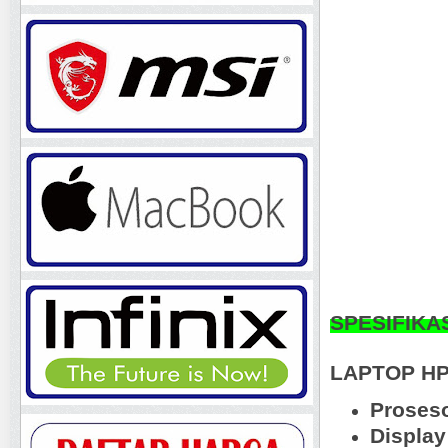
SPESIFIKA
LAPTOP HP
Proseso
Displa