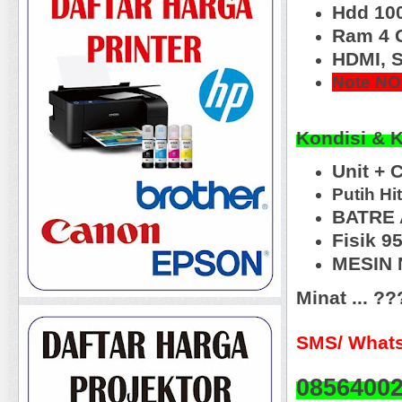
Hdd 10
Ram 4 
HDMI, 
Note N
Kondisi & 
Unit + 
Putih Hi
BATRE 
Fisik 
MESIN N
Minat ... ?
SMS/ Whats
0856400