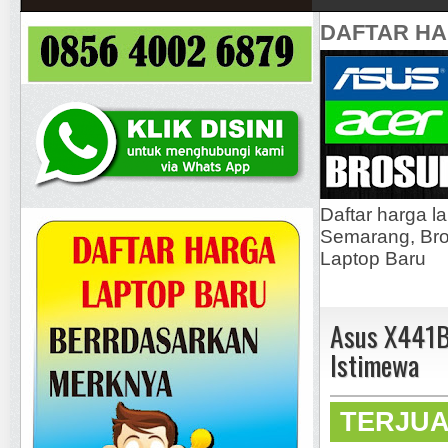
DAFTAR H
Daftar harga l
Semarang, Bros
Laptop Baru
Asus X441B
Istimewa
TERJU