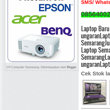
SMS/ Whats
0856400
Laptop Bar
ungaran
Lapt
Semarang
Ju
Laptop Sem
Semarang
La
ungaran
Lap
Blogger
CP Computer Semarang. Diberdayakan oleh
.
Cek Stok la