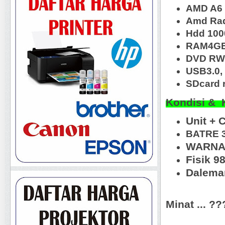
AMD A6 
Amd Ra
Hdd 100
RAM4G
DVD RW,
USB3.0, 
SDcard r
Kondisi & 
Unit + 
BATRE 
WARNA
Fisik 9
Daleman
Minat ... ?