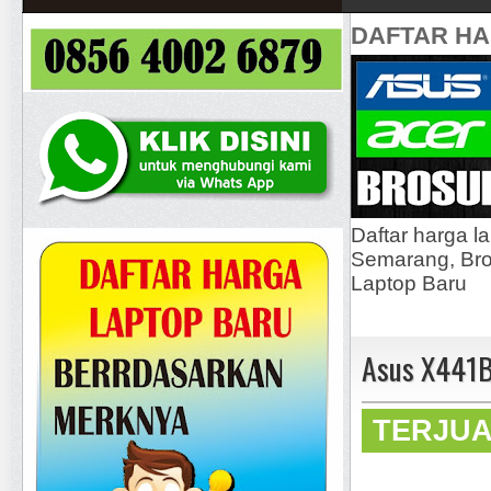
DAFTAR H
Daftar harga l
Semarang, Bros
Laptop Baru
Asus X441B
TERJU