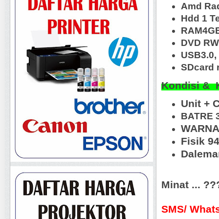
Amd Ra
Hdd 1 T
RAM4G
DVD RW,
USB3.0, 
SDcard r
Kondisi & 
Unit + 
BATRE 
WARNA
Fisik 9
Daleman
Minat ... ?
SMS/ Whats