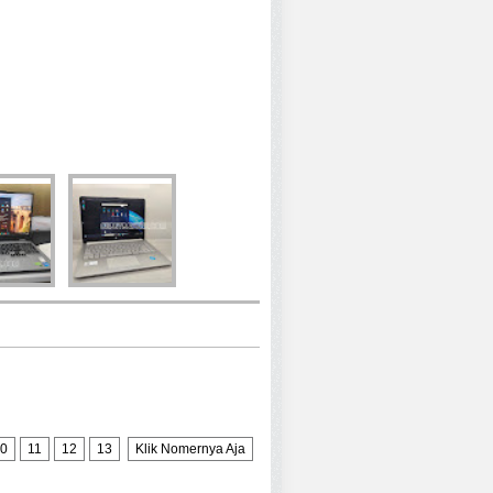
0
11
12
13
Klik Nomernya Aja