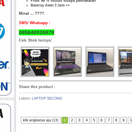
Fisik 96 %
mulus sisaya pemakaian
Bateray Awet 3 Jam ++
Minat ... ????
SMS/ Whatsapp :
085640026879
Cek Stok lainya:
Share this product
:
Labels:
LAPTOP SECOND
klik angkanya aja (13)
1
2
3
4
5
6
7
8
9
1