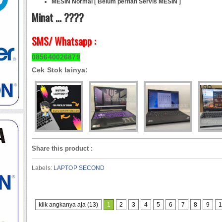
MESIN Normal [ Belum pernah Servis MESIN ]
Minat ... ????
SMS/ Whatsapp :
085640026879
Cek Stok lainya:
Share this product
:
Labels:
LAPTOP SECOND
klik angkanya aja (13)
1
2
3
4
5
6
7
8
9
1