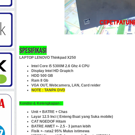
SPESIFIKASI
LAPTOP LENOVO Thinkpad X250
Intel Core i5 5300M 2.6 Ghz 4 CPU
Display Intel HD Grapich
HDD 500 GB
Ram 8 Gb
VGA OUT, Webcamera,
LAN, Card reider
NOTE : TANPA DVD
Kondisi & Kelengkapan :
Unit + BATRE + Chas
Layar 12.5 Inci ( Enteng Buat yang Suka mobile)
CAT NGEDOF Hitam
BATRE AWET +- 2.5 - 3 jaman lebih
Fisik +- rata2 95% Mulus istimewa