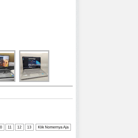
0
11
12
13
Klik Nomernya Aja