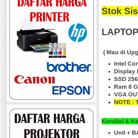
Stok Sis
LAPTOP
( Mau di Upg
Intel Co
Display 
SSD 25
Ram 8 
VGA OU
NOTE :
Kondisi & K
Unit + 