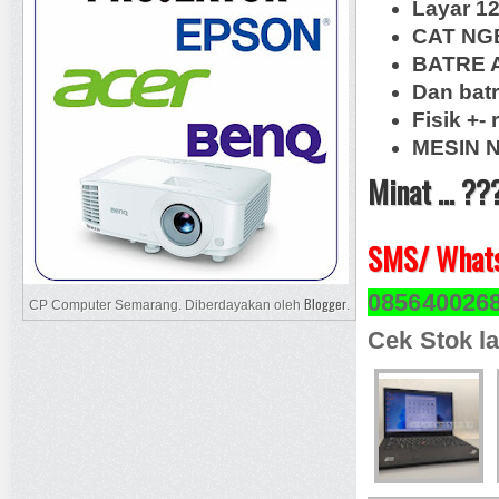
Layar 12
CAT NG
BATRE AW
Dan batr
Fisik +-
MESIN N
Minat ... ??
SMS/ Whats
085640026
Blogger
CP Computer Semarang. Diberdayakan oleh
.
Cek Stok la