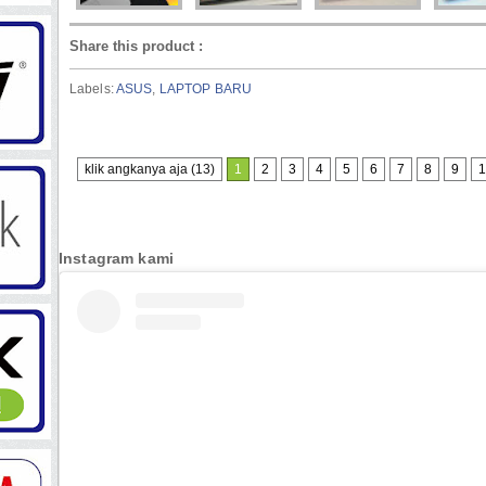
Share this product
:
Labels:
ASUS
,
LAPTOP BARU
klik angkanya aja (13)
1
2
3
4
5
6
7
8
9
1
Instagram kami