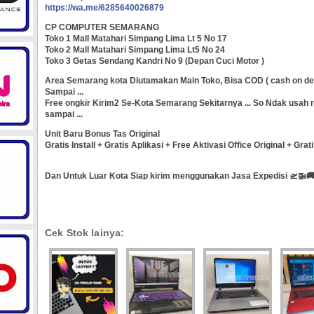
https://wa.me/6285640026879
CP COMPUTER SEMARANG
Toko 1 Mall Matahari Simpang Lima Lt 5 No 17
Toko 2 Mall Matahari Simpang Lima Lt5 No 24
Toko 3 Getas Sendang Kandri No 9 (Depan Cuci Motor )
Area Semarang kota Diutamakan Main Toko, Bisa COD ( cash on del
Sampai ...
Free ongkir Kirim2 Se-Kota Semarang Sekitarnya ... So Ndak usah
sampai ...
Unit Baru Bonus Tas Original
Gratis Install + Gratis Aplikasi + Free Aktivasi Office Original + Gr
Dan Untuk Luar Kota Siap kirim menggunakan Jasa Expedisi 🛫🚁🚚
Cek Stok lainya: