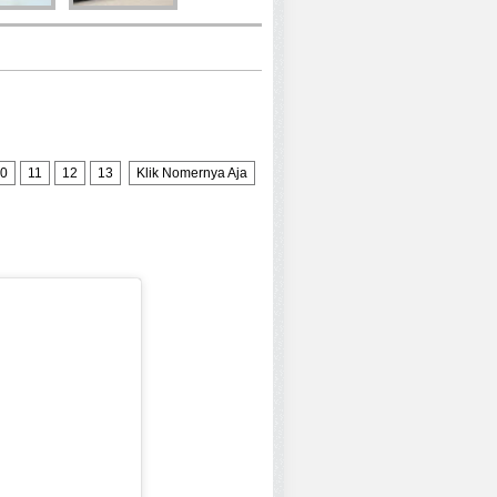
0
11
12
13
Klik Nomernya Aja