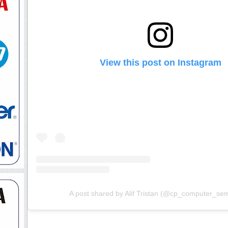
View this post on Instagram
A post shared by Alif Tristan (@cp_computer_se