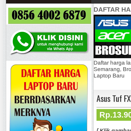
DAFTAR H
Daftar harga l
Semarang, Bros
Laptop Baru
Asus Tuf F
Rp.13.9
[ Klik gamba