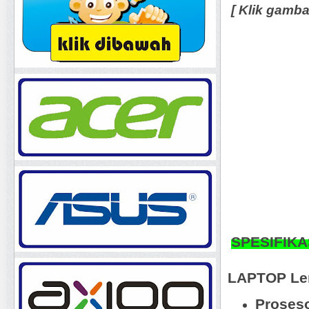
[ Klik gamb
SPESIFIKA
LAPTOP Len
Proseso