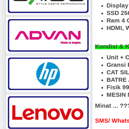
Display
SSD 25
Ram 4 
HDMI, W
Kondisi & 
Unit + 
Gransi 
CAT SI
BATRE 
Fisik 
MESIN N
Minat ... ?
SMS/ Whats