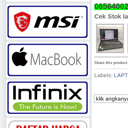
0856400
Cek Stok la
Share this product
Labels:
LAP
klik angkanya