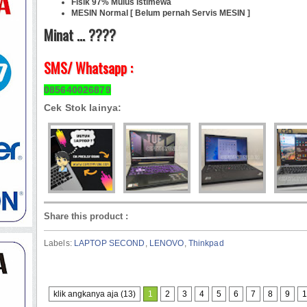
Fisik 97% Mulus Istimewa
MESIN Normal [ Belum pernah Servis MESIN ]
Minat ... ????
SMS/ Whatsapp :
085640026879
Cek Stok lainya:
Share this product
:
Labels:
LAPTOP SECOND
,
LENOVO
,
Thinkpad
klik angkanya aja (13)
1
2
3
4
5
6
7
8
9
1