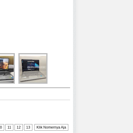
0
11
12
13
Klik Nomernya Aja