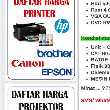
Hdd 50
Ram 4 
VGA OU
DVD RW
Kondisi da
Unit + 
CAT HI
BATRE 
Fisik 9
Dalema
MESIN N
Minat ... ?
SMS/ Whats