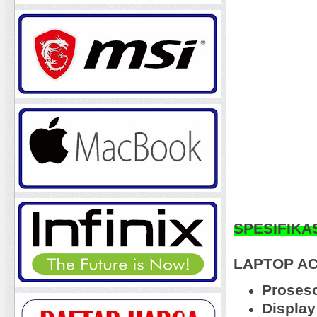
SPESIFIKA
LAPTOP A
Proses
Displa