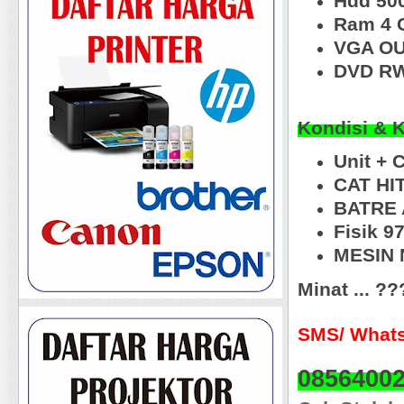
Hdd 50
Ram 4 
VGA OU
DVD RW
Kondisi & 
Unit + 
CAT HI
BATRE 
Fisik 
MESIN N
Minat ... ?
SMS/ Whats
0856400