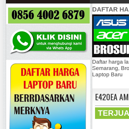
DAFTAR H
Daftar harga l
Semarang, Bros
Laptop Baru
E420EA AMD
TERJU