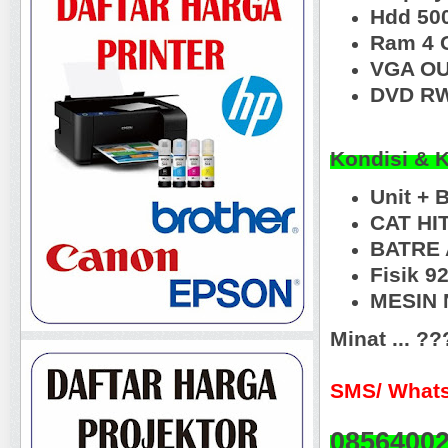
Hdd 50
Ram 4 
VGA OU
DVD RW
Kondisi & 
Unit +
CAT HI
BATRE 
Fisik 9
MESIN N
Minat ... ?
SMS/ Whats
0856400