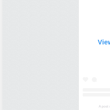
Vie
A post