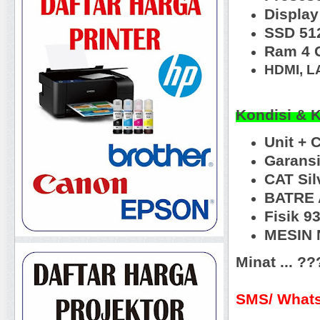
Display
SSD 51
Ram 4 
HDMI, L
Kondisi & 
Unit + 
Garansi
CAT Sil
BATRE 
Fisik 
MESIN N
Minat ... ?
SMS/ Whats