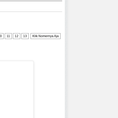
0
11
12
13
Klik Nomernya Aja