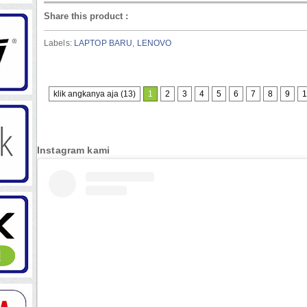
Share this product
:
Labels:
LAPTOP BARU
,
LENOVO
klik angkanya aja (13)
1
2
3
4
5
6
7
8
9
1
Instagram kami