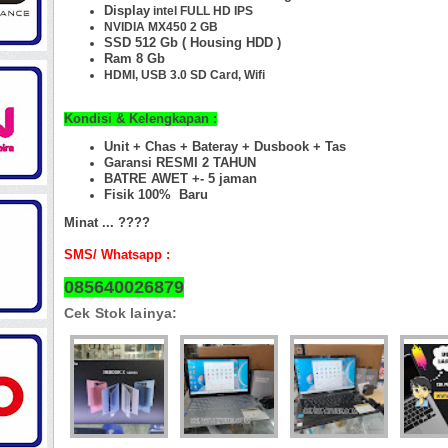
Display
intel FULL HD IPS
NVIDIA MX450 2 GB
SSD 512 Gb
( Housing HDD )
Ram 8
Gb
HDMI, USB 3.0
SD Card, Wifi
Kondisi & Kelengkapan :
Unit + Chas +
Bateray + Dusbook + Tas
Garansi RESMI 2 TAHUN
BATRE AWET +- 5 jaman
Fisik 100%
Baru
Minat ... ????
SMS/ Whatsapp :
085640026879
Cek Stok lainya: