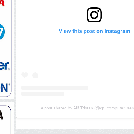
View this post on Instagram
A post shared by Alif Tristan (@cp_computer_se