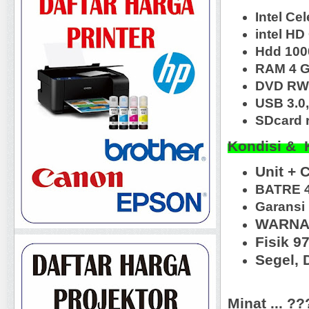
Intel Ce
intel HD
Hdd 100
RAM 4 
DVD RW,
USB 3.0,
SDcard r
Kondisi & 
Unit + 
BATRE 
Garansi 
WARNA 
Fisik 9
Segel, 
Minat ... ?