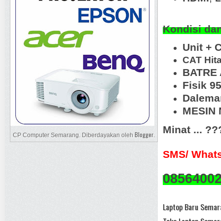
Kondisi da
Unit + 
CAT Hit
BATRE 
Fisik 9
Dalema
MESIN N
Minat ... ?
Blogger
CP Computer Semarang. Diberdayakan oleh
.
SMS/ Whats
0856400
Laptop Baru Semara
Toko Laptop Semar