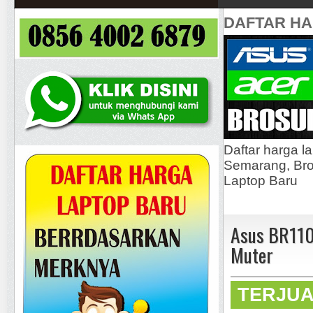
DAFTAR H
Daftar harga l
Semarang, Bros
Laptop Baru
Asus BR110
Muter
TERJU