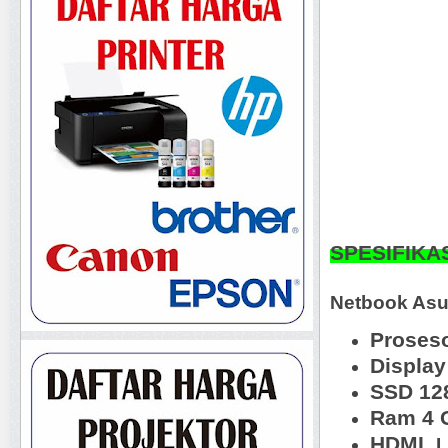
SPESIFIKA
Netbook As
Proses
Displa
SSD 12
Ram 4 
HDMI
,
L