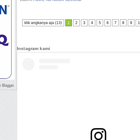
klik angkanya aja (13)
1
2
3
4
5
6
7
8
9
1
Instagram kami
Blogger
eh
.