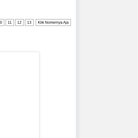
0
11
12
13
Klik Nomernya Aja