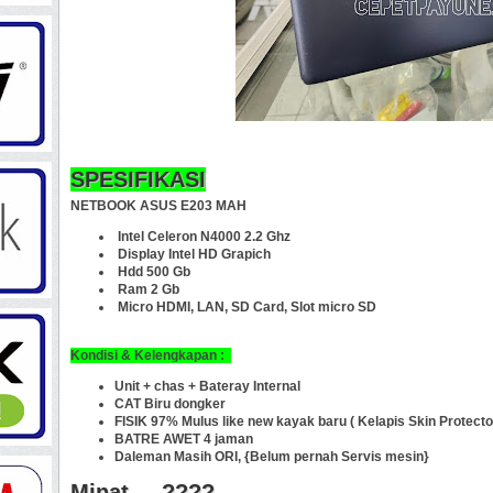
SPESIFIKASI
NETBOOK ASUS E203 MAH
Intel Celeron N4000 2.2 Ghz
Display Intel HD Grapich
Hdd 500 Gb
Ram 2 Gb
Micro HDMI, LAN, SD Card, Slot micro SD
Kondisi & Kelengkapan :
Unit + chas + Bateray Internal
CAT Biru dongker
FISIK 97% Mulus like new kayak baru ( Kelapis Skin Protecto
BATRE AWET 4 jaman
Daleman Masih ORI, {Belum pernah Servis mesin}
Minat ... ????