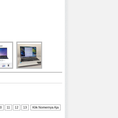
0
11
12
13
Klik Nomernya Aja