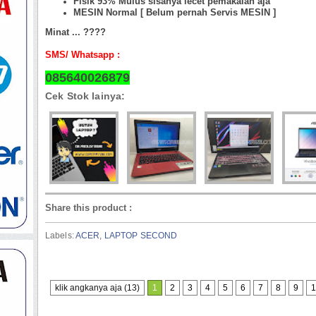
Fisik 93% Mulus sisanya lecet pemakaian aja
MESIN Normal [ Belum pernah Servis MESIN ]
Minat ... ????
SMS/ Whatsapp :
085640026879
Cek Stok lainya:
Share this product
:
Labels:
ACER
,
LAPTOP SECOND
klik angkanya aja (13)
1
2
3
4
5
6
7
8
9
1