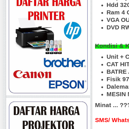
Hdd 32
Ram 4 
VGA OU
DVD RW
Kondisi & 
Unit + 
CAT HI
BATRE 
Fisik 9
Dalema
MESIN N
Minat ... ?
SMS/ Whats