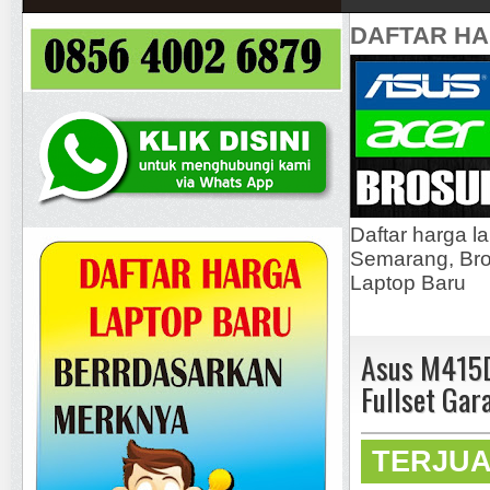
DAFTAR H
Daftar harga l
Semarang, Bros
Laptop Baru
Asus M415
Fullset Gar
TERJU