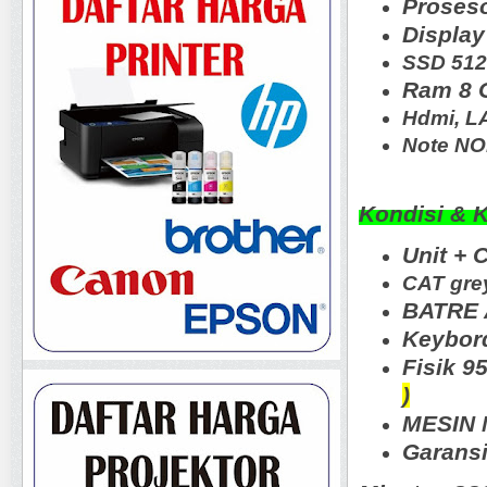
Proses
Display
SSD 51
Ram 8 
Hdmi, L
Note N
Kondisi & 
Unit + 
CAT gre
BATRE 
Keybord
Fisik 
)
MESIN N
Garansi