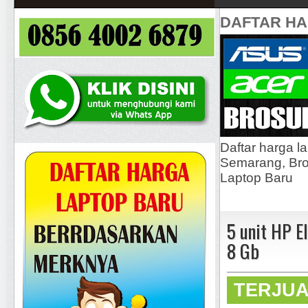
DAFTAR H
Daftar harga l
Semarang, Bros
Laptop Baru
5 unit HP 
8 Gb
TERJU