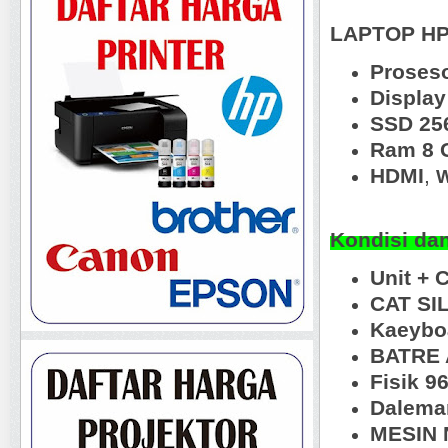
LAPTOP HP 
Proseso
Displa
SSD 25
Ram 8 
HDMI
,
W
Kondisi da
Unit + 
CAT SI
Kaeyboa
BATRE 
Fisik 9
Dalema
MESIN N