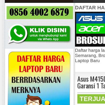
DAFTAR H
Daftar harga l
Semarang, Bros
Laptop Baru
Asus M415
Garansi 1 T
TERJU