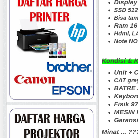
Display
SSD 51
Bisa tam
Ram 16
Hdmi, L
Note N
Kondisi & 
Unit + 
CAT gre
BATRE 
Keybord
Fisik 
MESIN N
Garansi
Minat ... ?