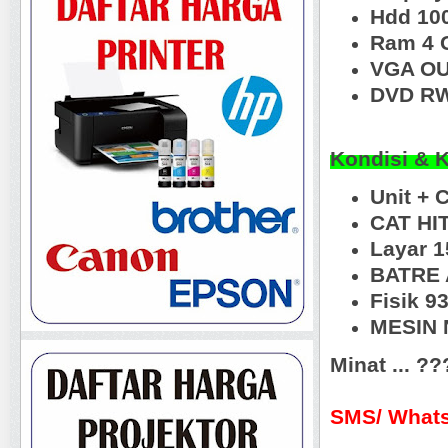
Hdd 10
Ram 4 
VGA O
DVD RW
Kondisi & 
Unit + 
CAT HI
Layar 1
BATRE 
Fisik 
MESIN N
Minat ... ?
SMS/ Whats