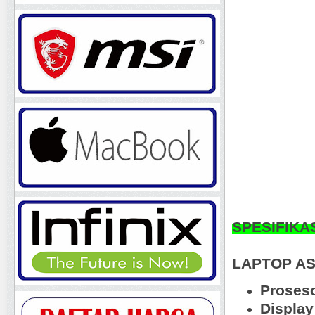
SPESIFIKA
LAPTOP AS
Proseso
Display