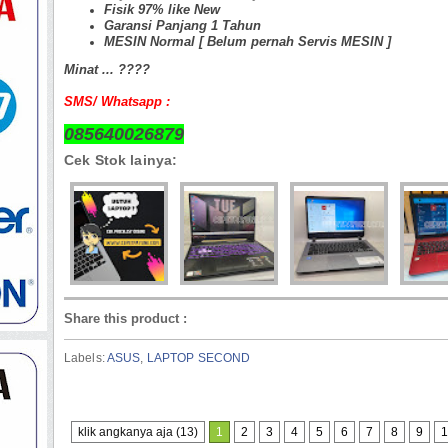
Fisik 97% like New
Garansi Panjang 1 Tahun
MESIN Normal [ Belum pernah Servis MESIN ]
Minat ... ????
SMS/ Whatsapp :
085640026879
Cek Stok lainya:
Share this product
:
Labels:
ASUS
,
LAPTOP SECOND
klik angkanya aja (13)
1
2
3
4
5
6
7
8
9
1