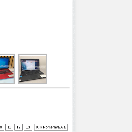
0
11
12
13
Klik Nomernya Aja