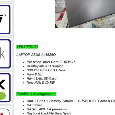
SPESIFIKASI
LAPTOP ASUS A416JAO
Prosesor Intel Core i3 1035G7
Display
Intel HD Grapich
SSD 256 GB + HDD 1 Tera
Ram 8 Gb
Hdmi, LAN
, SD Card
Note NON DVD RW
Kondisi & Kelengkapan :
Unit + Chas +
Bateray Tanam + DUSBOOK+ Garansi C
CAT Silver
BATRE AWET 4 jaman
++
Keybord Backlite Bisa Nyala