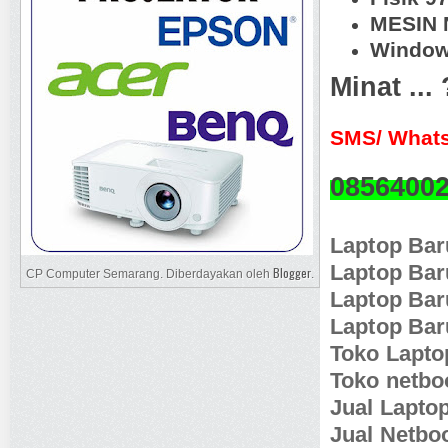
MESIN N
Window
Minat ...
SMS/ Whats
0856400
Laptop Ba
Laptop Bar
Blogger
CP Computer Semarang. Diberdayakan oleh
.
Laptop Bar
Laptop Bar
Toko Lapt
Toko netb
Jual Lapto
Jual Netb