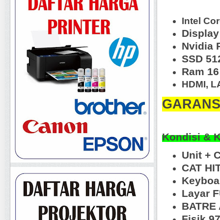
Intel Co
Display
Nvidia 
SSD 51
Ram 16
HDMI, L
GARANSI
Kondisi & 
Unit + 
CAT HI
Keyboa
Layar 
BATRE 
Fisik 