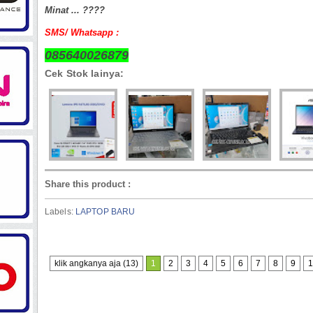
Minat ... ????
SMS/ Whatsapp :
085640026879
Cek Stok lainya:
Share this product
:
Labels:
LAPTOP BARU
klik angkanya aja (13)
1
2
3
4
5
6
7
8
9
1