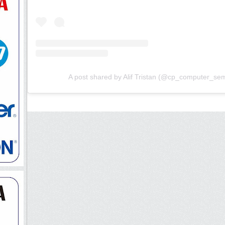
A post shared by Alif Tristan (@cp_computer_se