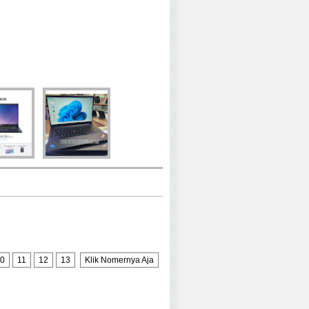
0
11
12
13
Klik Nomernya Aja