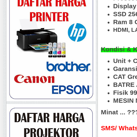
Display
SSD 25
Ram 8 
HDMI, L
Kondisi & 
Unit + 
Garansi
CAT Gr
BATRE 
Fisik 
MESIN N
Minat ... ?
SMS/ Whats