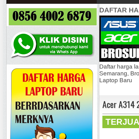
DAFTAR H
Daftar harga l
Semarang, Bros
Laptop Baru
Acer A314 
TERJU