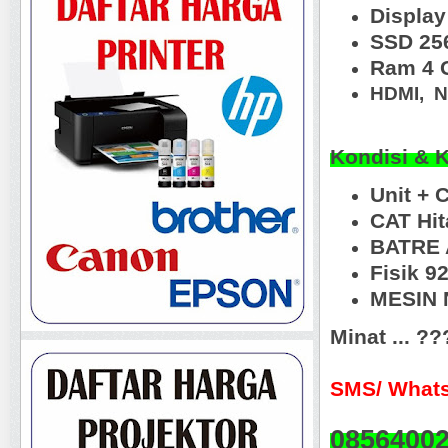
Displa
SSD 25
Ram 4 
HDMI,
N
Kondisi & 
Unit + 
CAT Hi
BATRE 
Fisik 9
MESIN N
Minat ... ?
SMS/ Whats
0856400