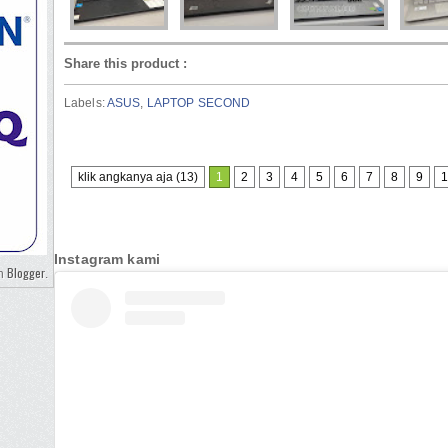
Share this product
:
Labels:
ASUS
,
LAPTOP SECOND
klik angkanya aja (13)
1
2
3
4
5
6
7
8
9
1
Instagram kami
Blogger
eh
.