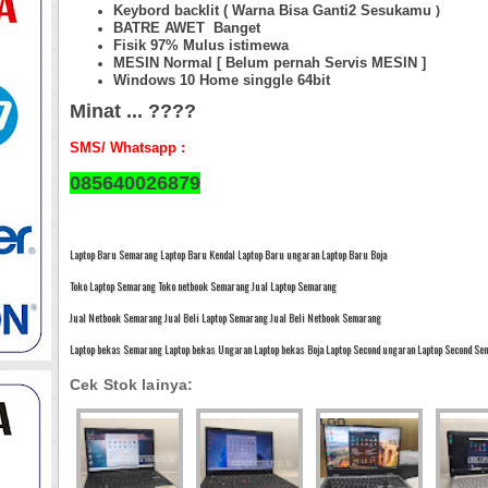
Keybord backlit ( Warna Bisa Ganti2 Sesukamu
)
BATRE AWET Banget
Fisik 97%
Mulus istimewa
MESIN Normal [ Belum pernah Servis MESIN ]
Windows 10 Home singgle 64bit
Minat ... ????
SMS/ Whatsapp :
085640026879
Laptop Baru Semarang Laptop Baru Kendal Laptop Baru ungaran Laptop Baru Boja
Toko Laptop Semarang Toko netbook Semarang Jual Laptop Semarang
Jual Netbook Semarang Jual Beli Laptop Semarang Jual Beli Netbook Semarang
Laptop bekas Semarang Laptop bekas Ungaran Laptop bekas Boja Laptop Second ungaran Laptop Second Se
Cek Stok lainya: