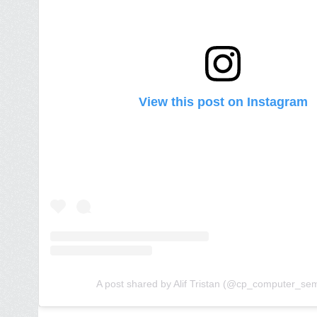
View this post on Instagram
A post shared by Alif Tristan (@cp_computer_se