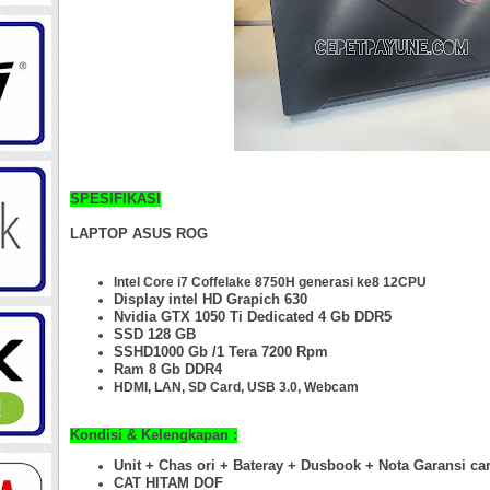
SPESIFIKASI
LAPTOP ASUS ROG
Intel Core i7 Coffelake 8750H generasi ke8 12CPU
Display intel HD Grapich 630
Nvidia GTX 1050 Ti Dedicated 4 Gb DDR5
SSD 128 GB
SSHD1000 Gb
/1 Tera 7200 Rpm
Ram 8 Gb
DDR4
HDMI, LAN, SD Card, USB 3.0, Webcam
Kondisi & Kelengkapan :
Unit + Chas ori + Bateray + Dusbook + Nota Garansi ca
CAT HITAM DOF