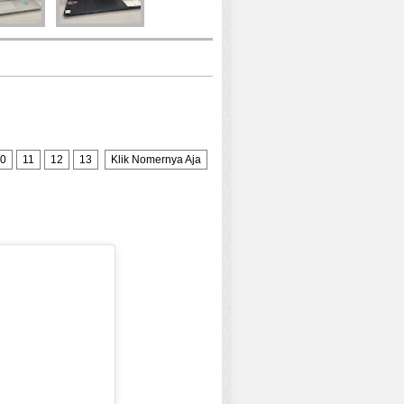
0
11
12
13
Klik Nomernya Aja