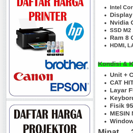
Intel Co
Display
Nvidia
SSD M2 
Ram 8 
HDMI, L
Kondisi & 
Unit + 
CAT HI
Layar 
Keybord
Fisik 
MESIN N
Window
Minat ...