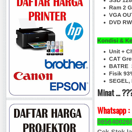
SSD 12
Ram 2 
VGA OUT
DVD RW,
Kondisi & K
Unit + C
CAT Gr
BATRE 3
Fisik 93
SEGEL, 
Minat ... ??
Whatsapp :
085640026
Cek Stok la