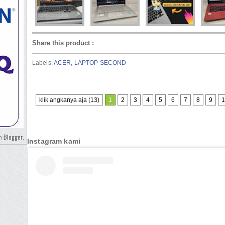
Share this product
:
Labels:
ACER
,
LAPTOP SECOND
klik angkanya aja (13)
1
2
3
4
5
6
7
8
9
1
Blogger
eh
.
Instagram kami