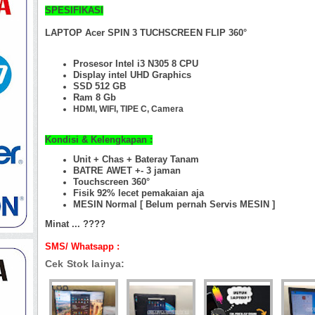
SPESIFIKASI
LAPTOP Acer SPIN 3 TUCHSCREEN FLIP 360°
Prosesor Intel i3 N305 8 CPU
Display intel UHD Graphics
SSD 512 GB
Ram 8 Gb
HDMI,
WIFI, TIPE C, Camera
Kondisi & Kelengkapan :
Unit + Chas +
Bateray Tanam
BATRE AWET +- 3 jaman
Touchscreen 360°
Fisik 92% lecet pemakaian aja
MESIN Normal [ Belum pernah Servis MESIN ]
Minat ... ????
SMS/ Whatsapp :
Cek Stok lainya: