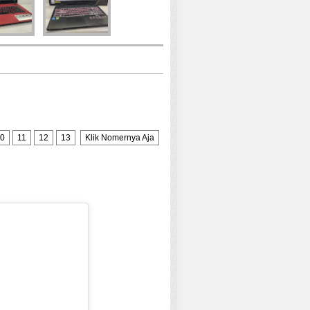
0
11
12
13
Klik Nomernya Aja