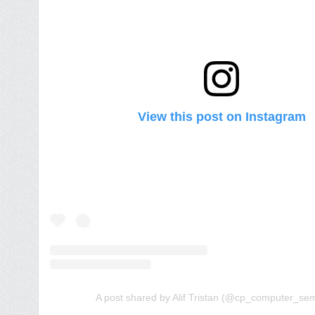
View this post on Instagram
A post shared by Alif Tristan (@cp_computer_se