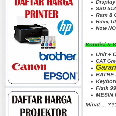
Display
SSD 51
Ram 8 
Hdmi
, U
Note N
Kondisi & 
Unit + 
CAT Gre
Garan
BATRE 
Keybord
Fisik 9
MESIN N
Minat ... ?