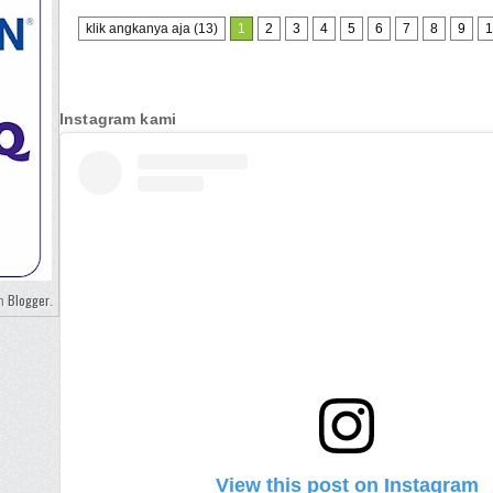
klik angkanya aja (13)
1
2
3
4
5
6
7
8
9
1
Instagram kami
Blogger
eh
.
View this post on Instagram