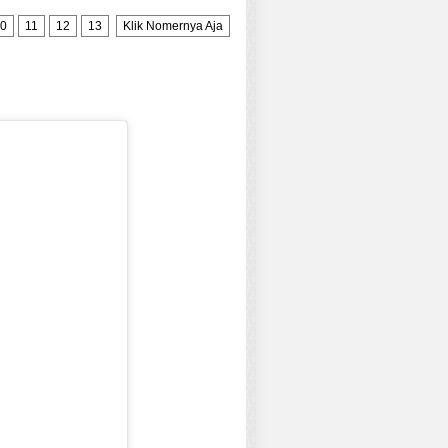
0
11
12
13
Klik Nomernya Aja