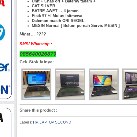
Unit + Chas ori + Bateray tanam +
CAT SILVER
BATRE AWET +- 4 jaman
Fisik 97 %
Mulus Istimewa
Daleman masih ORI SEGEL
MESIN Normal [ Belum pernah Servis MESIN ]
Minat ... ????
SMS/ Whatsapp :
085640026879
Cek Stok lainya:
Share this product
:
Labels:
HP
,
LAPTOP SECOND