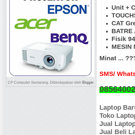
Unit + 
TOUCHS
CAT Gr
BATRE 
Fisik 
MESIN N
Minat ... ?
SMS/ Whats
Blogger
CP Computer Semarang. Diberdayakan oleh
.
0856400
Laptop Ba
Toko Lapt
Jual Lapto
Jual Beli 