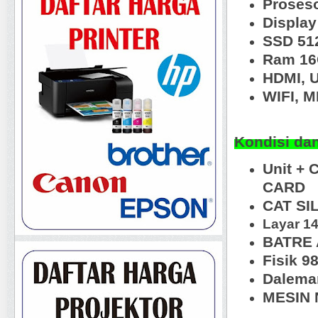
Proseso
Displa
SSD 51
Ram 1
HDMI, U
WIFI, 
Kondisi da
Unit + 
CARD
CAT SI
Layar 14
BATRE 
Fisik 
Dalema
MESIN N