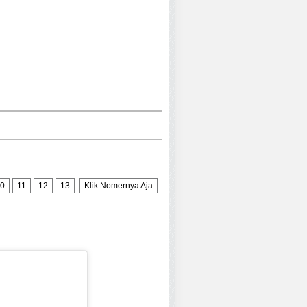
0
11
12
13
Klik Nomernya Aja