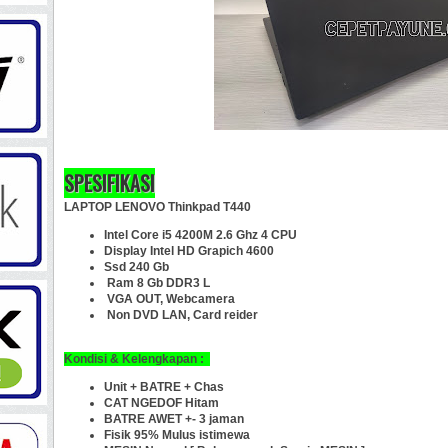
SPESIFIKASI
LAPTOP LENOVO Thinkpad T440
Intel Core i5 4200M 2.6 Ghz 4 CPU
Display Intel HD Grapich 4600
Ssd 240 Gb
Ram 8 Gb DDR3 L
VGA OUT, Webcamera
Non DVD LAN, Card reider
Kondisi & Kelengkapan :
Unit + BATRE + Chas
CAT NGEDOF Hitam
BATRE AWET +- 3 jaman
Fisik 95% Mulus istimewa