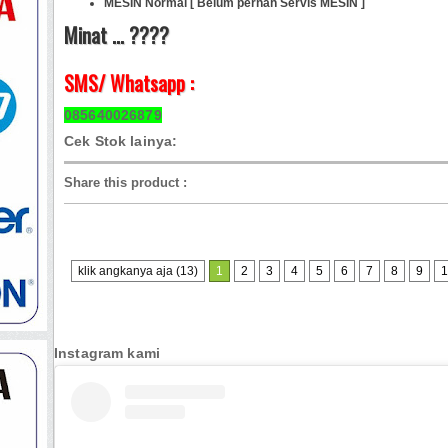
MESIN Normal [ Belum pernah Servis MESIN ]
Minat ... ????
SMS/ Whatsapp :
085640026879
Cek Stok lainya:
Share this product
:
klik angkanya aja (13)
1
2
3
4
5
6
7
8
9
1
Instagram kami