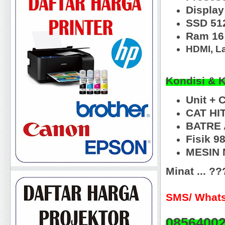
Display
SSD 51
Ram 16
HDMI, La
Kondisi & 
Unit + 
CAT HI
BATRE 
Fisik 9
MESIN N
Minat ... ?
SMS/ Whats
0856400