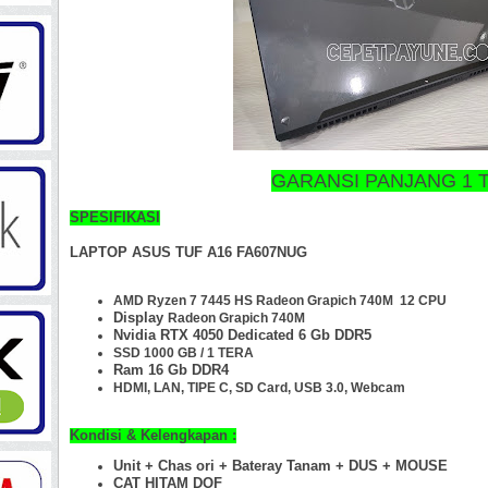
GARANSI PANJANG 1 
SPESIFIKASI
LAPTOP ASUS TUF A16 FA607NUG
AMD Ryzen 7 7445 HS Radeon Grapich 740M 12 CPU
Display
Radeon Grapich 740M
Nvidia RTX 4050 Dedicated 6 Gb DDR5
SSD 1000 GB / 1 TERA
Ram 16 Gb
DDR4
HDMI, LAN, TIPE C, SD Card, USB 3.0, Webcam
Kondisi & Kelengkapan :
Unit + Chas ori + Bateray Tanam + DUS + MOUSE
CAT HITAM DOF