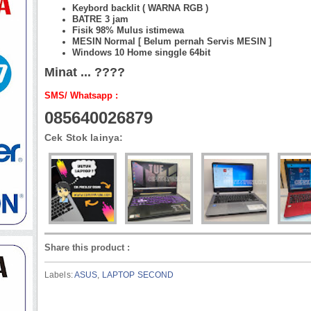
Keybord backlit ( WARNA RGB )
BATRE 3 jam
Fisik 98%
Mulus istimewa
MESIN Normal [ Belum pernah Servis MESIN ]
Windows 10 Home singgle 64bit
Minat ... ????
SMS/ Whatsapp :
085640026879
Cek Stok lainya:
Share this product
:
Labels:
ASUS
,
LAPTOP SECOND