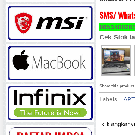
SMS/ Whats
085640026
Cek Stok la
Share this product
Labels:
LAP
klik angkanya