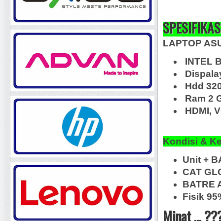
SPESIFIKAS
LAPTOP AS
INTEL 
Dispalay
Hdd 32
Ram 2 
HDMI, V
Kondisi & K
Unit + B
CAT GL
BATRE A
Fisik 9
Minat ... ??