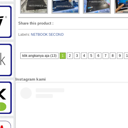
Share this product
:
Labels:
NETBOOK SECOND
klik angkanya aja (13)
1
2
3
4
5
6
7
8
9
1
Instagram kami