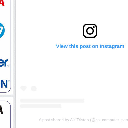
View this post on Instagram
A post shared by Alif Tristan (@cp_computer_se