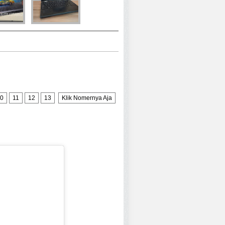
0
11
12
13
Klik Nomernya Aja