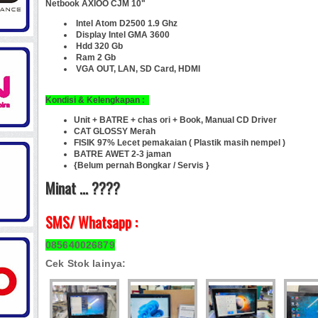
Netbook AXIOO CJM 10"
Intel Atom D2500 1.9 Ghz
Display Intel GMA 3600
Hdd 320 Gb
Ram 2 Gb
VGA OUT, LAN, SD Card, HDMI
Kondisi & Kelengkapan :
Unit + BATRE + chas ori + Book, Manual CD Driver
CAT GLOSSY Merah
FISIK 97% Lecet pemakaian ( Plastik masih nempel )
BATRE AWET 2-3 jaman
{Belum pernah Bongkar / Servis }
Minat ... ????
SMS/ Whatsapp :
085640026879
Cek Stok lainya: