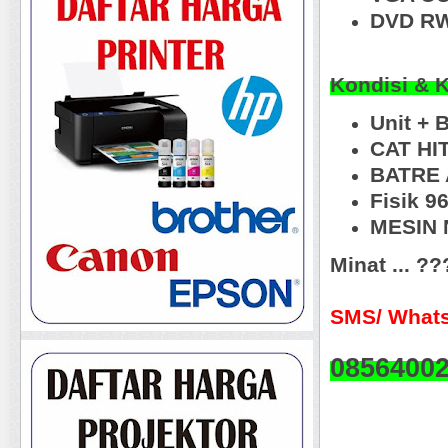
DVD RW
Kondisi & 
Unit + 
CAT HI
BATRE 
Fisik 
MESIN N
Minat ... ?
SMS/ Whats
0856400