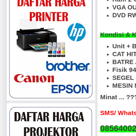
VGA OU
DVD RW
Kondisi & 
Unit + 
CAT HI
BATRE 
Fisik 
SEGEL
MESIN N
Minat ... ?
SMS/ Whats
0856400