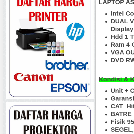
LAPTOP AS
Intel C
DUAL VG
Displa
Hdd 1 
Ram 4 
VGA OU
DVD RW
Kondisi & 
Unit + 
Garansi
CAT Hit
BATRE 
Fisik 9
SEGEL, 