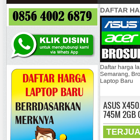
DAFTAR H
Daftar harga l
Semarang, Bros
Laptop Baru
ASUS X450J
745M 2GB G
TERJU