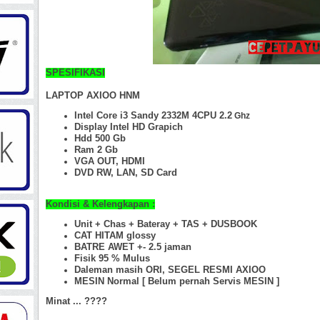
SPESIFIKASI
LAPTOP AXIOO HNM
Intel Core i3 Sandy 2332M 4CPU 2.2
Ghz
Display Intel HD Grapich
Hdd 500 Gb
Ram 2 Gb
VGA OUT, HDMI
DVD RW, LAN, SD Card
Kondisi & Kelengkapan :
Unit + Chas + Bateray + TAS + DUSBOOK
CAT HITAM glossy
BATRE AWET +- 2.5 jaman
Fisik 95 %
Mulus
Daleman masih ORI, SEGEL RESMI AXIOO
MESIN Normal [ Belum pernah Servis MESIN ]
Minat ... ????