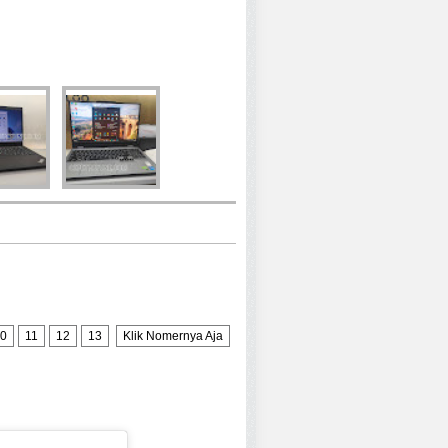
0
11
12
13
Klik Nomernya Aja