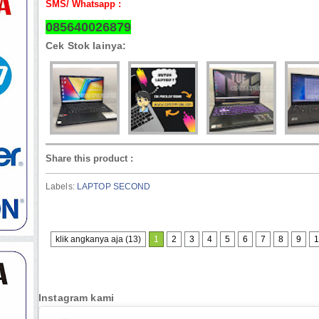
SMS/ Whatsapp :
085640026879
Cek Stok lainya:
Share this product
:
Labels:
LAPTOP SECOND
klik angkanya aja (13)
1
2
3
4
5
6
7
8
9
1
Instagram kami